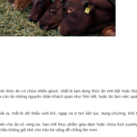
 thức ăn có chứa nhiều gluxit, nhất là lạm dụng thức ăn tinh bột hoặc th
ra còn do những nguyên nhân khách quan như thời tiết, hoặc do làm việc quá 
i ra, mắt lờ đờ thiếu sinh khí, ngáp và ợ hơi liên tục, bụng chướng, khó 
 nên cho ăn cỏ vàng úa, hạn chế thực phẩm giàu đạm hoặc chứa Axit xyanhy
rầu không giã nhỏ cho trâu bò uống để chống lên men.