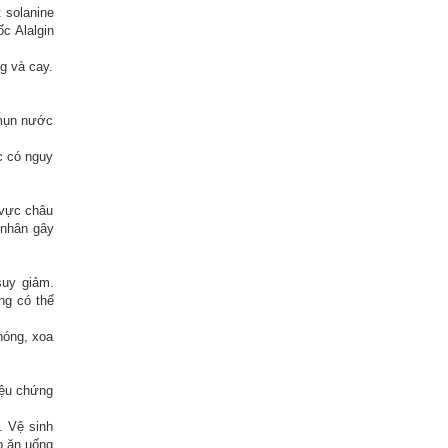
 solanine
c Alalgin
g và cay.
 mụn nước
c có nguy
 vực châu
 nhân gây
suy giảm.
ng có thể
nóng, xoa
iệu chứng
. Vệ sinh
p ăn uống