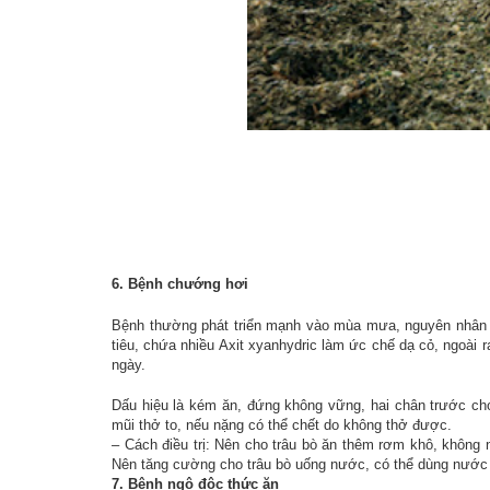
6. Bệnh chướng hơi
Bệnh thường phát triển mạnh vào mùa mưa, nguyên nhân do
tiêu, chứa nhiều Axit xyanhydric làm ức chế dạ cỏ, ngoài 
ngày.
Dấu hiệu là kém ăn, đứng không vững, hai chân trước choã
mũi thở to, nếu nặng có thể chết do không thở được.
– Cách điều trị: Nên cho trâu bò ăn thêm rơm khô, không
Nên tăng cường cho trâu bò uống nước, có thể dùng nước t
7. Bệnh ngộ độc thức ăn