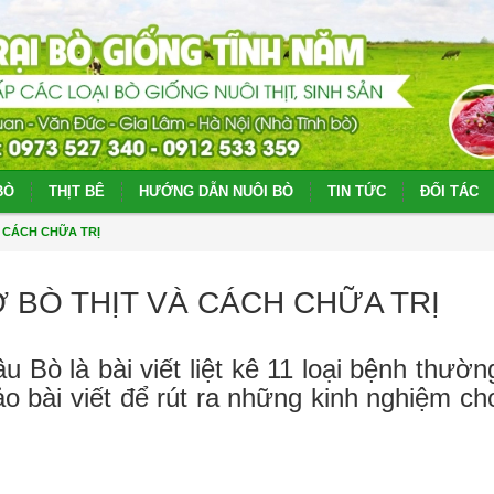
BÒ
THỊT BÊ
HƯỚNG DẪN NUÔI BÒ
TIN TỨC
ĐỐI TÁC
 CÁCH CHỮA TRỊ
 BÒ THỊT VÀ CÁCH CHỮA TRỊ
ò là bài viết liệt kê 11 loại bệnh thườn
o bài viết để rút ra những kinh nghiệm ch