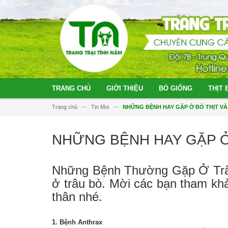
TRANG CHỦ
GIỚI THIỆU
BÒ GIỐNG
THỊT 
Trang chủ
Tin Moi
NHỮNG BỆNH HAY GẶP Ở BÒ THỊT VÀ
NHỮNG BỆNH HAY GẶP Ở
Những Bệnh Thường Gặp Ở Trâu B
ở trâu bò. Mời các bạn tham khả
thân nhé.
1. Bệnh Anthrax