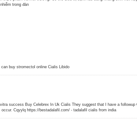
 nhiễm trong đàn
 can buy stromectol online Cialis Libido
 levitra success Buy Celebrex In Uk Cialis They suggest that I have a followup
cur. Cqyylq https://bestadalafil.com/ - tadalafil cialis from india