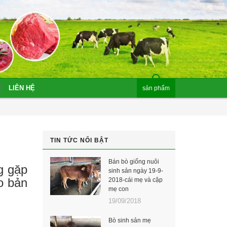
LIÊN HỆ
sản phẩm
TIN TỨC NỔI BẬT
Bán bò giống nuôi
g gặp
sinh sản ngày 19-9-
o bản
2018-cái mẹ và cặp
mẹ con
19/09/2018
Bò sinh sản mẹ