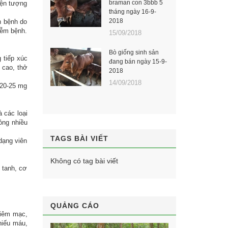
braman con 3bbb 5
iện tượng
tháng ngày 16-9-
2018
n bệnh do
iễm bệnh.
15/09/2018
Bò giống sinh sản
 tiếp xúc
đang bán ngày 15-9-
 cao, thở
2018
14/09/2018
u 20-25 mg
 các loại
ỏng nhiều
TAGS BÀI VIẾT
dạng viên
Không có tag bài viết
 tanh, cơ
QUẢNG CÁO
niêm mạc,
hiếu máu,