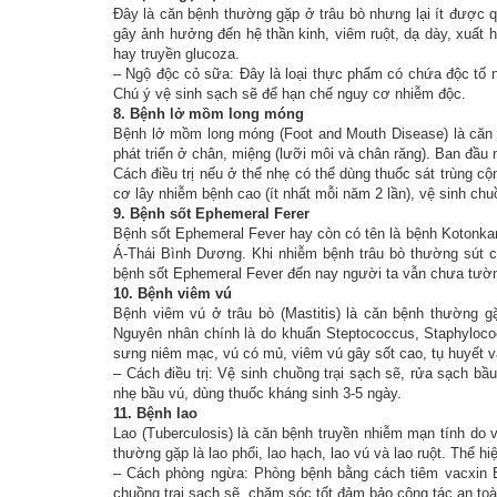
Đây là căn bệnh thường gặp ở trâu bò nhưng lại ít được q
gây ảnh hưởng đến hệ thần kinh, viêm ruột, dạ dày, xuất 
hay truyền glucoza.
– Ngộ độc cỏ sữa: Đây là loại thực phẩm có chứa độc tố n
Chú ý vệ sinh sạch sẽ để hạn chế nguy cơ nhiễm độc.
8. Bệnh lở mồm long móng
Bệnh lở mồm long móng (Foot and Mouth Disease) là căn 
phát triển ở chân, miệng (lưỡi môi và chân răng). Ban đầu 
Cách điều trị nếu ở thể nhẹ có thể dùng thuốc sát trùng 
cơ lây nhiễm bệnh cao (ít nhất mỗi năm 2 lần), vệ sinh chuồ
9. Bệnh sốt Ephemeral Ferer
Bệnh sốt Ephemeral Fever hay còn có tên là bệnh Kotonka
Á-Thái Bình Dương. Khi nhiễm bệnh trâu bò thường sút 
bệnh sốt Ephemeral Fever đến nay người ta vẫn chưa tường
10. Bệnh viêm vú
Bệnh viêm vú ở trâu bò (Mastitis) là căn bệnh thường g
Nguyên nhân chính là do khuẩn Steptococcus, Staphylococ
sưng niêm mạc, vú có mủ, viêm vú gây sốt cao, tụ huyết 
– Cách điều trị: Vệ sinh chuồng trại sạch sẽ, rửa sạch b
nhẹ bầu vú, dùng thuốc kháng sinh 3-5 ngày.
11. Bệnh lao
Lao (Tuberculosis) là căn bệnh truyền nhiễm mạn tính do v
thường gặp là lao phổi, lao hạch, lao vú và lao ruột. Thể hi
– Cách phòng ngừa: Phòng bệnh bằng cách tiêm vacxin B, 
chuồng trại sạch sẽ, chăm sóc tốt đảm bảo công tác an toà