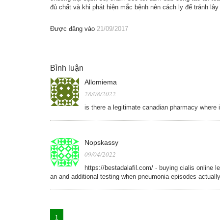
đủ chất và khi phát hiện mắc bệnh nên cách ly để tránh lây
Được đăng vào
21/09/2017
Bình luận
Allomiema
28/08/2022
is there a legitimate canadian pharmacy where i
Nopskassy
09/04/2022
https://bestadalafil.com/ - buying cialis online
an and additional testing when pneumonia episodes actually oc
1