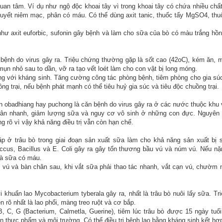
uan tâm. Ví dụ như ngộ độc khoai tây vì trong khoai tây có chứa nhiều chất
huyết niêm mạc, phân có máu. Có thể dùng axit tanic, thuốc tẩy MgSO4, thuố
hư axit euforbic, sufonin gây bệnh và làm cho sữa của bò có màu trắng hồn
bệnh do virus gây ra. Triệu chứng thường gặp là sốt cao (42oC), kém ăn,
mụn nhỏ sau to dần, vỡ ra tạo vết loét làm cho con vật bị long móng.
cộng với kháng sinh. Tăng cường công tác phòng bệnh, tiêm phòng cho gia sú
ng trại, nếu bệnh phát mạnh có thể tiêu huỷ gia súc và tiêu độc chuồng trại.
n obadhiang hay puchong là căn bệnh do virus gây ra ở các nước thuộc khu
cân nhanh, giảm lượng sữa và nguy cơ vô sinh ở những con đực. Nguyên
 rõ vì vậy khả năng điều trị vẫn còn hạn chế.
ặp ở trâu bò trong giai đoạn sản xuất sữa làm cho khả năng sản xuất bị 
cus, Bacillus và E. Coli gây ra gây tổn thương bầu vú và núm vú. Nếu nặ
và sữa có máu.
ầu vú và bàn chân sau, khi vắt sữa phải thao tác nhanh, vắt cạn vú, chườm 
i khuẩn lao Mycobacterium tyberala gây ra, nhất là trâu bò nuôi lấy sữa. Tr
ện rõ nhất là lao phổi, màng treo ruột và cơ bắp.
C, G (Bacterium, Calmetla, Guerine), tiêm lúc trâu bò được 15 ngày tuổi
n thực phẩm và môi trường. Có thể điều trị bệnh lao bằng kháng sinh kết hợ