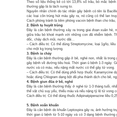
Theo số liệu thống kê có tới 13,8% số trâu, bò mắc bệnh 
thường gặp là lá lách sưng to.
Nguyên nhân chính do tác nhân gây bệnh có tên là Bacilli
các loại côn trùng hút máu gây ra, nó cũng có thể lan tru
Cách phòng tránh là tiêm phòng vacxin bệnh than cho trâu
2. Bệnh tụ huyết trùng
Đây là căn bệnh thường xảy ra trong giai đoạn xuân hè,
giữa trâu bò khoẻ mạnh với những con đã nhiễm bệnh. Thờ
dốc, chảy dịch mũi, nước dãi…
– Cách điều trị: Có thể dùng Streptomycine, loại 1g/lọ, li
cho một kg trọng lượng.
3. Bệnh ỉa chảy
Đây là căn bệnh thường gặp ở bê, nghé non, nhất là trong 
gây bệnh về đường tiêu hoá. Thời gian ủ bệnh 1-3 ngày. G
nước và có máu, nếu nặng mất nước có thể gây tử vong.
– Cách điều trị: Có thể dùng phối hợp thuốc Kanamycine dạ
hoặc dùng Chlogram dạng bột đã pha thành dịch cho bê, ng
4. Bệnh giun đũa ở bê, nghé
Đây là căn bệnh thường thấy ở nghé từ 1-3 tháng tuổi, nhấ
thể vật chủ suy yếu, thiếu máu và nếu nặng tỷ lệ tử vong c
Cách điều trị: Có thể dùng thuốc Adipinatpiperazine liều 0,
5. Bệnh xoắn khuẩn
Đây là căn bệnh do khuẩn Leptospira gây ra, ảnh hưởng tr
thời gian ủ bệnh từ 5-10 ngày và có 3 dạng bệnh thường g