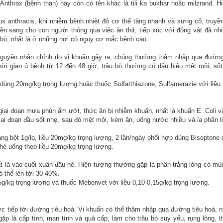
Anthrax (bệnh than) hay còn có tên khác là tili ka bukhar hoặc milzrand. H
us anthracis, khi nhiễm bệnh nhiệt độ cơ thể tăng nhanh và sưng cổ; truyề
yền sang cho con người thông qua việc ăn thịt, tiếp xúc với động vật đã nh
, bò, nhất là ở những nơi có nguy cơ mắc bệnh cao.
 nguyên nhân chính do vi khuẩn gây ra, chúng thường thâm nhập qua đường
i gian ủ bệnh từ 12 đến 48 giờ, trâu bò thường có dấu hiệu mệt mỏi, sốt
ều dùng 20mg/kg trọng lượng hoặc thuốc Sulfatthiazone, Sulfamerazie với liề
giai đoạn mưa phùn ẩm ướt, thức ăn bị nhiễm khuẩn, nhất là khuẩn E. Coli và
iai đoạn đầu sốt nhẹ, sau đó mệt mỏi, kém ăn, uống nước nhiều và ỉa phân l
ng bột 1g/lọ, liều 20mg/kg trọng lượng, 2 lần/ngày phối hợp dùng Biseptone 
hé uống theo liều 20mg/kg trọng lượng.
t là vào cuối xuân đầu hè. Hiện tượng thường gặp là phân trắng lỏng có mùi
ó thể lên tới 30-40%.
25g/kg trọng lượng và thuốc Mebenvet với liều 0,10-0,15g/kg trọng lượng.
ực tiếp tới đường tiêu hoá. Vi khuẩn có thể thâm nhập qua đường tiêu hoá, 
ặp là cấp tính, mạn tính và quá cấp, làm cho trâu bò suy yếu, rụng lông, t