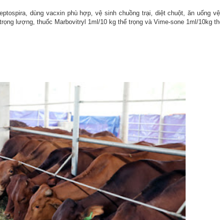
tospira, dùng vacxin phù hợp, vệ sinh chuồng trại, diệt chuột, ăn uống vệ
rọng lượng, thuốc Marbovitryl 1ml/10 kg thể trọng và Vime-sone 1ml/10kg th