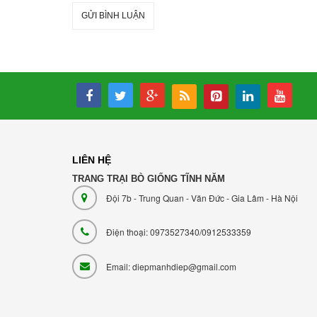
GỬI BÌNH LUẬN
LIÊN HỆ
TRANG TRẠI BÒ GIỐNG TĨNH NĂM
Đội 7b - Trung Quan - Văn Đức - Gia Lâm - Hà Nội
Điện thoại: 0973527340/0912533359
Email: diepmanhdiep@gmail.com